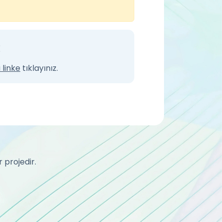
k
 linke
tıklayınız.
 projedir.